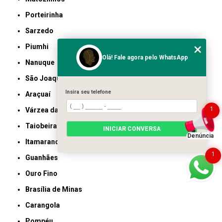
Porteirinha
Sarzedo
Piumhi
Olá! Fale agora pelo WhatsApp
Nanuque
São Joaquim de Bicas
Insira seu telefone
Araçuaí
1
Várzea da Palma
Taiobeiras
INICIAR CONVERSA
Denúncia
Itamarandiba
1
Guanhães
Ouro Fino
Brasília de Minas
Carangola
Pompéu