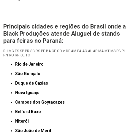
Principais cidades e regiões do Brasil onde a
Black Produções atende Aluguel de stands
para feiras no Paraná:
RJ
MG
ES
SP
PR
SC
RS
PE
BA
CE
GO e DF
AM
PA
AC
AL
AP
MA
MT
MS
PB
PI
RN
RO
RR
SE
TO
Rio de Janeiro
São Gonçalo
Duque de Caxias
Nova Iguaçu
Campos dos Goytacazes
Belford Roxo
Niterói
São João de Meriti