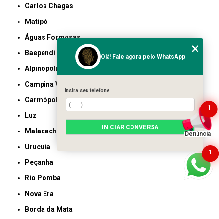
Carlos Chagas
Matipó
Águas Formosas
Baependi
Olá! Fale agora pelo WhatsApp
Alpinópolis
Campina Verde
Insira seu telefone
Carmópolis de Minas
1
Luz
INICIAR CONVERSA
Malacacheta
Denúncia
Urucuia
1
Peçanha
Rio Pomba
Nova Era
Borda da Mata