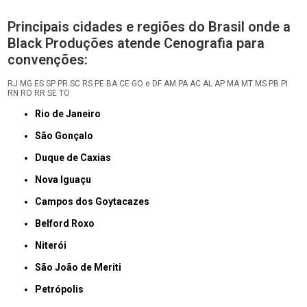
Principais cidades e regiões do Brasil onde a
Black Produções atende Cenografia para
convenções:
RJ
MG
ES
SP
PR
SC
RS
PE
BA
CE
GO e DF
AM
PA
AC
AL
AP
MA
MT
MS
PB
PI
RN
RO
RR
SE
TO
Rio de Janeiro
São Gonçalo
Duque de Caxias
Nova Iguaçu
Campos dos Goytacazes
Belford Roxo
Niterói
São João de Meriti
Petrópolis