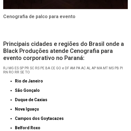
Cenografia de palco para evento
Principais cidades e regiões do Brasil onde a
Black Produções atende Cenografia para
evento corporativo no Paraná:
RJ
MG
ES
SP
PR
SC
RS
PE
BA
CE
GO e DF
AM
PA
AC
AL
AP
MA
MT
MS
PB
PI
RN
RO
RR
SE
TO
Rio de Janeiro
São Gonçalo
Duque de Caxias
Nova Iguaçu
Campos dos Goytacazes
Belford Roxo