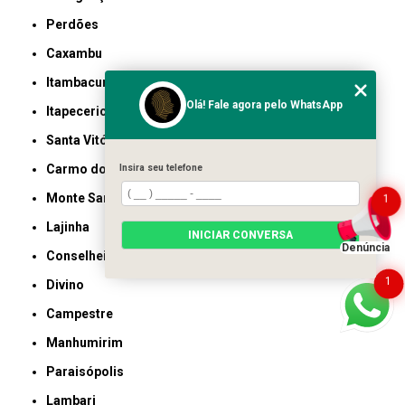
Perdões
Caxambu
Itambacuri
Olá! Fale agora pelo WhatsApp
Itapecerica
Santa Vitória
Carmo do Rio Claro
Insira seu telefone
Monte Santo de Minas
1
Lajinha
INICIAR CONVERSA
Denúncia
Conselheiro Pena
1
Divino
Campestre
Manhumirim
Paraisópolis
Lambari