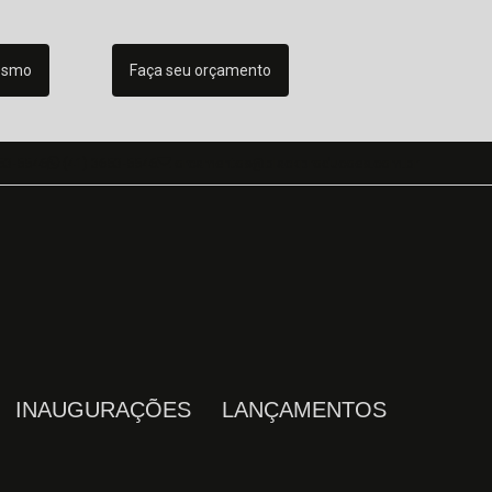
esmo
Faça seu orçamento
53-5546
(41) 3653-5546
orcamentos@blackproducoes.com.br
INAUGURAÇÕES
LANÇAMENTOS