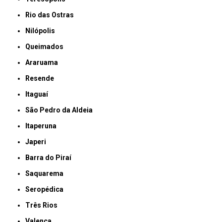
Rio das Ostras
Nilópolis
Queimados
Araruama
Resende
Itaguaí
São Pedro da Aldeia
Itaperuna
Japeri
Barra do Piraí
Saquarema
Seropédica
Três Rios
Valença