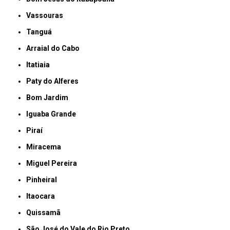
Vassouras
Tanguá
Arraial do Cabo
Itatiaia
Paty do Alferes
Bom Jardim
Iguaba Grande
Piraí
Miracema
Miguel Pereira
Pinheiral
Itaocara
Quissamã
São José do Vale do Rio Preto