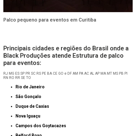
Palco pequeno para eventos em Curitiba
Principais cidades e regiões do Brasil onde a
Black Produções atende Estrutura de palco
para eventos:
RJ
MG
ES
SP
PR
SC
RS
PE
BA
CE
GO e DF
AM
PA
AC
AL
AP
MA
MT
MS
PB
PI
RN
RO
RR
SE
TO
Rio de Janeiro
São Gonçalo
Duque de Caxias
Nova Iguaçu
Campos dos Goytacazes
Belford Roxo