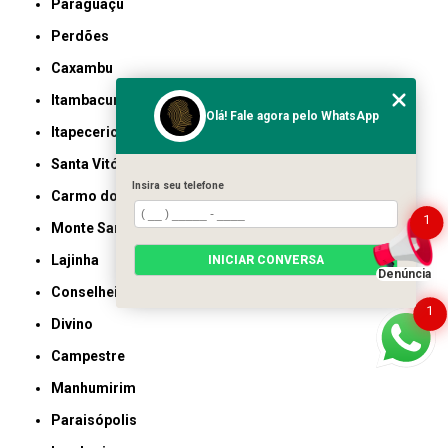
Paraguaçu
Perdões
Caxambu
Itambacuri
Olá! Fale agora pelo WhatsApp
Itapecerica
Santa Vitória
Insira seu telefone
Carmo do Rio Claro
1
Monte Santo de Minas
Lajinha
INICIAR CONVERSA
Denúncia
Conselheiro Pena
1
Divino
Campestre
Manhumirim
Paraisópolis