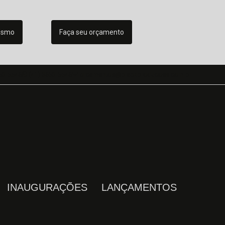
esmo
Faça seu orçamento
53-5546
(41) 3653-5546
orcamentos@blackproducoes.com.br
INAUGURAÇÕES
LANÇAMENTOS