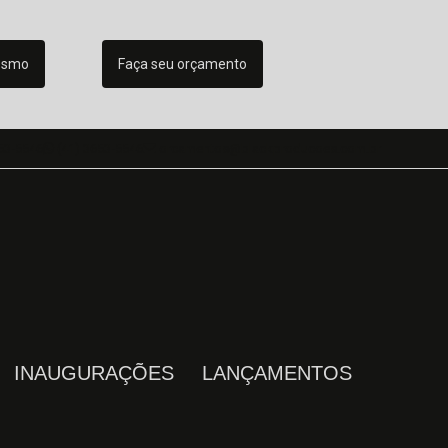
esmo
Faça seu orçamento
53-5546
(41) 3653-5546
orcamentos@blackproducoes.com.br
INAUGURAÇÕES
LANÇAMENTOS