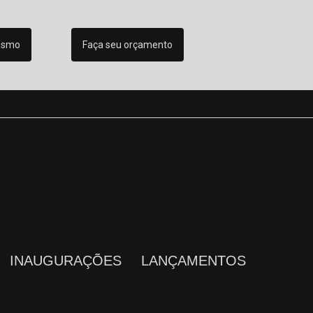
esmo
Faça seu orçamento
53-5546
(41) 3653-5546
orcamentos@blackproducoes.com.br
INAUGURAÇÕES
LANÇAMENTOS