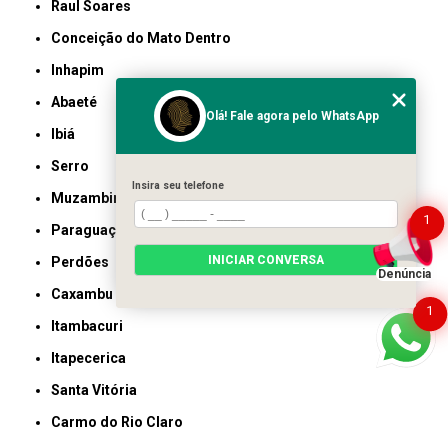
Raul Soares
Conceição do Mato Dentro
Inhapim
Abaeté
Olá! Fale agora pelo WhatsApp
Ibiá
Serro
Insira seu telefone
Muzambinho
1
Paraguaçu
INICIAR CONVERSA
Perdões
Denúncia
Caxambu
1
Itambacuri
Itapecerica
Santa Vitória
Carmo do Rio Claro