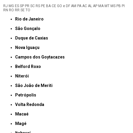
RJ
MG
ES
SP
PR
SC
RS
PE
BA
CE
GO e DF
AM
PA
AC
AL
AP
MA
MT
MS
PB
PI
RN
RO
RR
SE
TO
Rio de Janeiro
São Gonçalo
Duque de Caxias
Nova Iguaçu
Campos dos Goytacazes
Belford Roxo
Niterói
São João de Meriti
Petrópolis
Volta Redonda
Macaé
Magé
Itaboraí