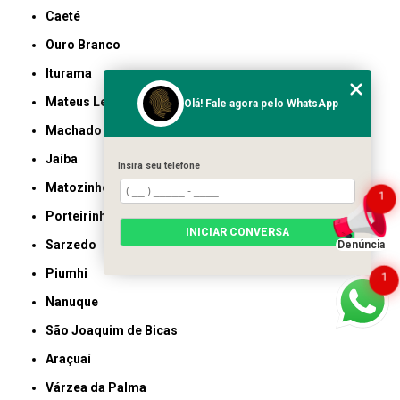
Caeté
Ouro Branco
Iturama
Mateus Leme
Olá! Fale agora pelo WhatsApp
Machado
Jaíba
Insira seu telefone
Matozinhos
1
Porteirinha
INICIAR CONVERSA
Sarzedo
Denúncia
Piumhi
1
Nanuque
São Joaquim de Bicas
Araçuaí
Várzea da Palma