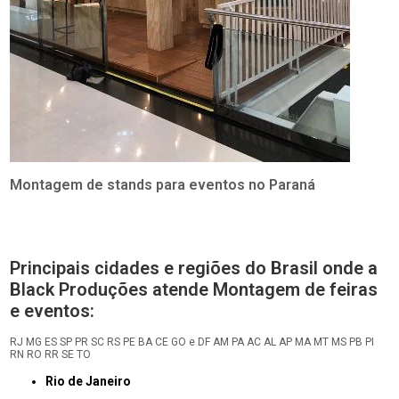
Montagem de stands para eventos no Paraná
Principais cidades e regiões do Brasil onde a
Black Produções atende Montagem de feiras
e eventos:
RJ
MG
ES
SP
PR
SC
RS
PE
BA
CE
GO e DF
AM
PA
AC
AL
AP
MA
MT
MS
PB
PI
RN
RO
RR
SE
TO
Rio de Janeiro